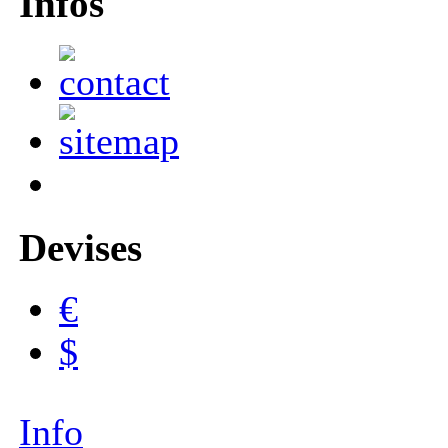
Infos
Devises
€
$
Info