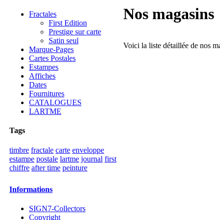
Nos magasins
Fractales
First Edition
Prestige sur carte
Satin seul
Voici la liste détaillée de nos m
Marque-Pages
Cartes Postales
Estampes
Affiches
Dates
Fournitures
CATALOGUES
LARTME
Tags
timbre
fractale
carte
enveloppe
estampe
postale
lartme
journal
first
chiffre
after time
peinture
Informations
SIGN7-Collectors
Copyright