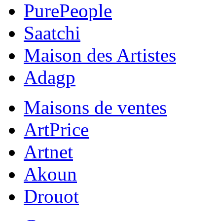
PurePeople
Saatchi
Maison des Artistes
Adagp
Maisons de ventes
ArtPrice
Artnet
Akoun
Drouot