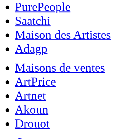
PurePeople
Saatchi
Maison des Artistes
Adagp
Maisons de ventes
ArtPrice
Artnet
Akoun
Drouot