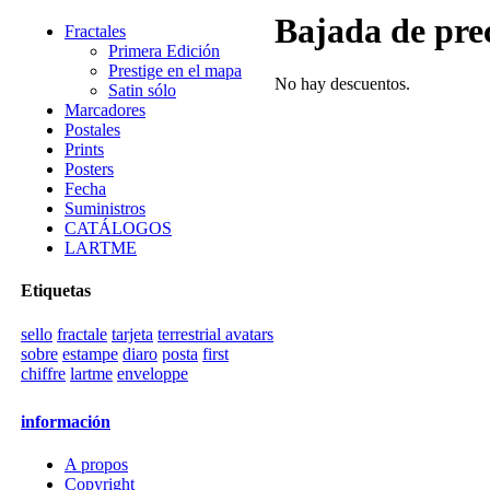
Bajada de pre
Fractales
Primera Edición
Prestige en el mapa
No hay descuentos.
Satin sólo
Marcadores
Postales
Prints
Posters
Fecha
Suministros
CATÁLOGOS
LARTME
Etiquetas
sello
fractale
tarjeta
terrestrial avatars
sobre
estampe
diaro
posta
first
chiffre
lartme
enveloppe
información
A propos
Copyright