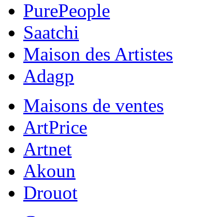
PurePeople
Saatchi
Maison des Artistes
Adagp
Maisons de ventes
ArtPrice
Artnet
Akoun
Drouot