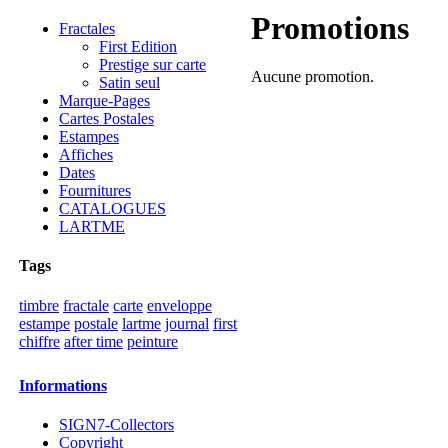
Promotions
Fractales
First Edition
Prestige sur carte
Aucune promotion.
Satin seul
Marque-Pages
Cartes Postales
Estampes
Affiches
Dates
Fournitures
CATALOGUES
LARTME
Tags
timbre
fractale
carte
enveloppe
estampe
postale
lartme
journal
first
chiffre
after time
peinture
Informations
SIGN7-Collectors
Copyright