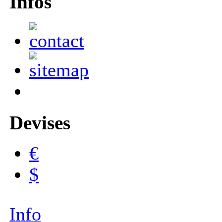
Infos
Devises
€
$
Info